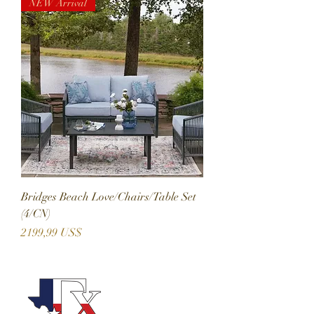
NEW Arrival
Bridges Beach Love/Chairs/Table Set
(4/CN)
Precio
2199,99 US$