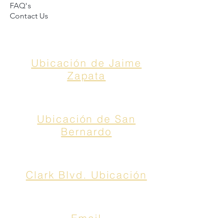
FAQ's
Contact Us
Contacto
Nosotros:
Ubicación de Jaime
Zapata
Teléfono
(956)791-0585
Fax (956)791-0285
Ubicación de San
Bernardo
Teléfono (956)725-5502
Fax (956)725-5504
Clark Blvd. Ubicación
Teléfono (956)462-7565
Fax (956)462-7572