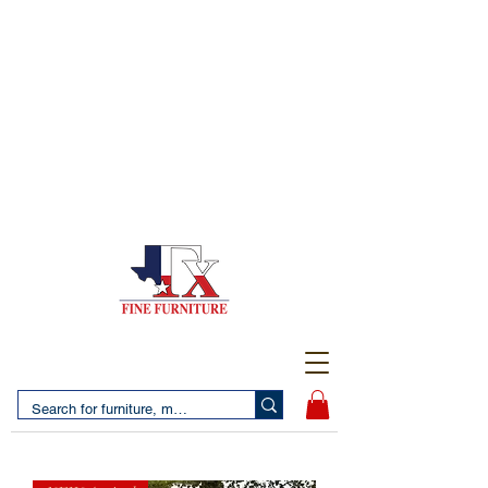
(956) 725-5502
4610 San Bernardo Avenue
2 LOCATIONS IN LAREDO - FREE DELIVERY AND
SETUP WITH ANY PURCHASE
(956) 462-7083
2455 Monarch DR.