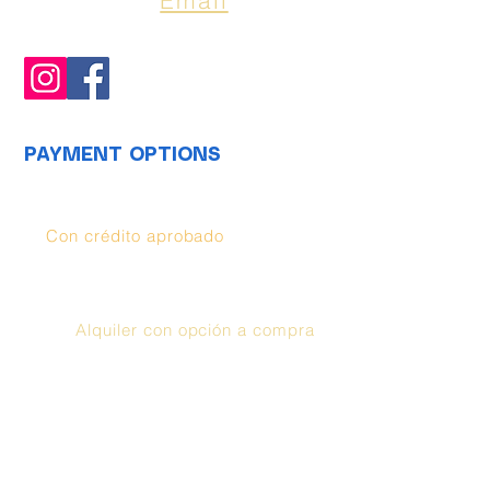
Email
TxFine.Sales@gmail.com
PAYMENT OPTIONS
Opciones de compra:
Con crédito aprobado
(
Synchrony
),
puedes aprovechar hasta 48 meses con
0% de interés. Llamar
¡Aplica ya!
Alquiler con opción a compra
El servicio anunciado es un contrato de
arrendamiento con opción de compra o
un contrato de arrendamiento o compra
proporcionado por Prog Leasing, LLC o
sus afiliadas. Adquirir la propiedad
mediante arrendamiento financiero